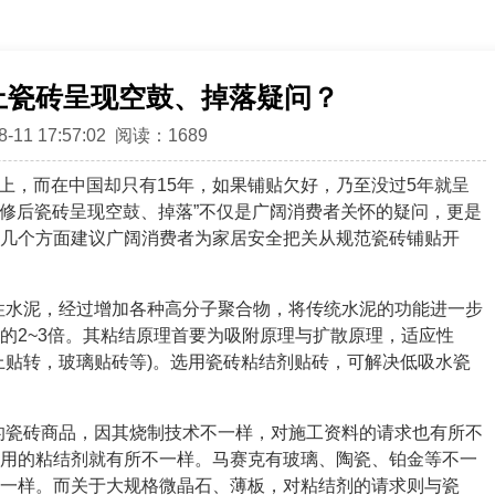
止瓷砖呈现空鼓、掉落疑问？
-11 17:57:02 阅读：1689
上，而在中国却只有15年，如果铺贴欠好，乃至没过5年就呈
装修后瓷砖呈现空鼓、掉落”不仅是广阔消费者关怀的疑问，更是
几个方面建议广阔消费者为家居安全把关从规范瓷砖铺贴开
性水泥，经过增加各种高分子聚合物，将传统水泥的功能进一步
的2~3倍。其粘结原理首要为吸附原理与扩散原理，适应性
上贴转，玻璃贴砖等)。选用瓷砖粘结剂贴砖，可解决低吸水瓷
的瓷砖商品，因其烧制技术不一样，对施工资料的请求也有所不
用的粘结剂就有所不一样。马赛克有玻璃、陶瓷、铂金等不一
一样。而关于大规格微晶石、薄板，对粘结剂的请求则与瓷