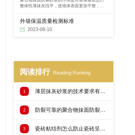
聚合物抹面防裂砂浆的作用是对墙体基层进行
整体性薄抹灰找平，使墙体表面更加平整，为
下一步装饰装修打好基础。如聚合物抹面防裂
砂浆出现粉化、空鼓、脱落、开裂等质量隐
外墙保温质量检测标准
患，将会严重影响后面腻子和涂料的效果，再
好的腻子和涂料也会跟着出现问题，
2023-08-10
阅读排行
Reading Ranking
薄层抹灰砂浆的技术要求有哪
1
些
防裂可靠的聚合物抹面防裂砂
2
浆
瓷砖粘结剂怎么防止瓷砖呈现
3